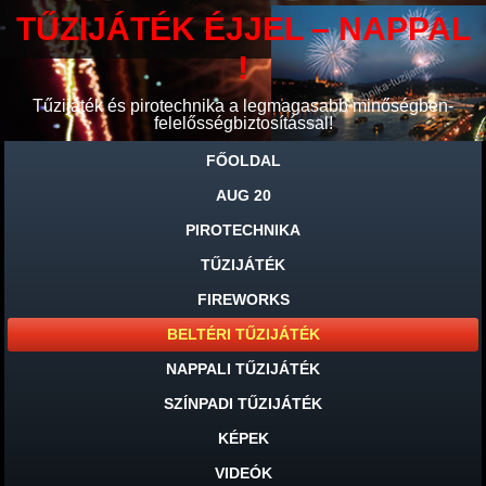
TŰZIJÁTÉK ÉJJEL – NAPPAL
!
Tűzijáték és pirotechnika a legmagasabb minőségben-
felelősségbiztosítással!
FŐOLDAL
AUG 20
PIROTECHNIKA
TŰZIJÁTÉK
FIREWORKS
BELTÉRI TŰZIJÁTÉK
NAPPALI TŰZIJÁTÉK
SZÍNPADI TŰZIJÁTÉK
KÉPEK
VIDEÓK