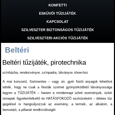
KONFETTI
ESKÜVŐI TŰZIJÁTÉK
KAPCSOLAT
SZILVESZTER BIZTONSÁGOS TŰZIJÁTÉK
SZILVESZTERI AKCIÓS TŰZIJÁTÉK
Beltéri
Beltéri tűzijáték, pirotechnika
színházba, rendezvényre, színpadra, látványos show-hoz
A mai korszerű, füstmentes – vagy ún. gyér füstű anyagok lehetővé
tették, hogy ne csak a fiesták szemet gyönyörködtető látványossága
legyen a TŰZIJÁTÉK – hanem a mindennapi üzleti események, üzleti
ünnepek figyelemfelkeltő és HATÁSFOKOZÓ eszközeként – ötletes tűz
gegekkel is hangsúlyozzuk az esemény, a termék, az alkalom, a
bemutató, a pillanat rendkívüliségét.