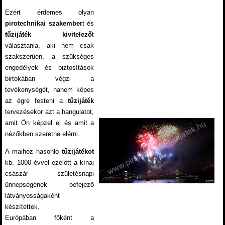
Ezért érdemes olyan
pirotechnikai szakember
t és
tűzijáték kivitelező
t
választania, aki nem csak
szakszerűen, a szükséges
engedélyek és biztosítások
birtokában végzi a
tevékenységét, hanem képes
az égre festeni a
tűzijáték
tervezésekor azt a hangulatot,
amit Ön képzel el és amit a
nézőkben szeretne elérni.
A maihoz hasonló
tűzijátékot
kb. 1000 évvel ezelőtt a kínai
császár születésnapi
ünnepségének befejező
látványosságaként
készítettek.
Európában főként a