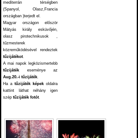
mediterrán térségben
(Spanyol, Olasz,Francia
országban )terjedt el.
Magyar országon először
Mátyás király esküvőjén,
olasz pirotechnikusok ,
tűzmesterek
közreműködésével rendeztek
tűzijátékot
.
A mai napok legközismertebb
tűzijáték
eseménye az
Aug.20.-i tűzijáték
.
Ha a
tűzijáték képek
oldalra
kattint láthat néhány igen
szép
tűzijáték fotót
.