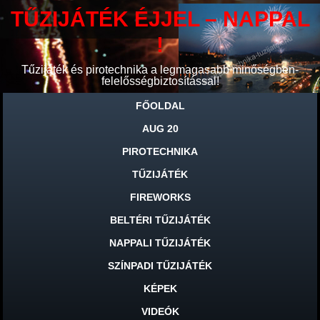
TŰZIJÁTÉK ÉJJEL – NAPPAL
!
Tűzijáték és pirotechnika a legmagasabb minőségben-
felelősségbiztosítással!
FŐOLDAL
AUG 20
PIROTECHNIKA
TŰZIJÁTÉK
FIREWORKS
BELTÉRI TŰZIJÁTÉK
NAPPALI TŰZIJÁTÉK
SZÍNPADI TŰZIJÁTÉK
KÉPEK
VIDEÓK