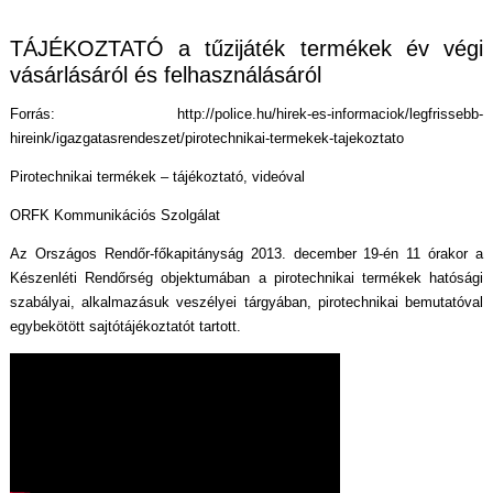
TÁJÉKOZTATÓ a tűzijáték termékek év végi
vásárlásáról és felhasználásáról
Forrás:
http://police.hu/hirek-es-informaciok/legfrissebb-
hireink/igazgatasrendeszet/pirotechnikai-termekek-tajekoztato
Pirotechnikai termékek – tájékoztató, videóval
ORFK Kommunikációs Szolgálat
Az Országos Rendőr-főkapitányság 2013. december 19-én 11 órakor a
Készenléti Rendőrség objektumában a pirotechnikai termékek hatósági
szabályai, alkalmazásuk veszélyei tárgyában, pirotechnikai bemutatóval
egybekötött sajtótájékoztatót tartott.