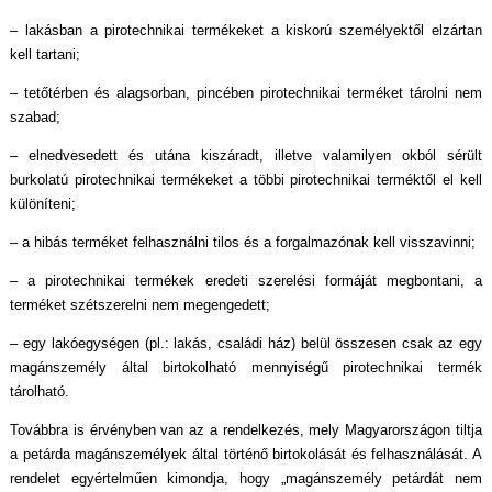
– lakásban a pirotechnikai termékeket a kiskorú személyektől elzártan
kell tartani;
– tetőtérben és alagsorban, pincében pirotechnikai terméket tárolni nem
szabad;
– elnedvesedett és utána kiszáradt, illetve valamilyen okból sérült
burkolatú pirotechnikai termékeket a többi pirotechnikai terméktől el kell
különíteni;
– a hibás terméket felhasználni tilos és a forgalmazónak kell visszavinni;
– a pirotechnikai termékek eredeti szerelési formáját megbontani, a
terméket szétszerelni nem megengedett;
– egy lakóegységen (pl.: lakás, családi ház) belül összesen csak az egy
magánszemély által birtokolható mennyiségű pirotechnikai termék
tárolható.
Továbbra is érvényben van az a rendelkezés, mely Magyarországon tiltja
a petárda magánszemélyek által történő birtokolását és felhasználását. A
rendelet egyértelműen kimondja, hogy „magánszemély petárdát nem