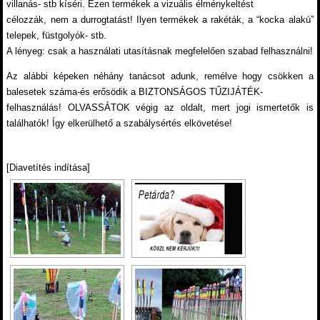
villanás- stb kíséri. Ezen termékek a vizuális élménykeltést
célozzák, nem a durrogtatást! Ilyen termékek a rakéták, a “kocka alakú”
telepek, füstgolyók- stb.
A lényeg: csak a használati utasításnak megfelelően szabad felhasználni!
Az alábbi képeken néhány tanácsot adunk, remélve hogy csökken a
balesetek száma-és erősödik a BIZTONSÁGOS TŰZIJÁTÉK-
felhasználás! OLVASSÁTOK végig az oldalt, mert jogi ismertetők is
találhatók! Így elkerülhető a szabálysértés elkövetése!
[Diavetítés indítása]