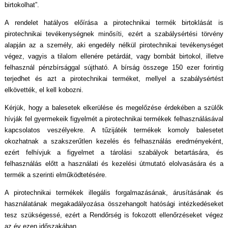
birtokolhat”.
A rendelet hatályos előírása a pirotechnikai termék birtoklását is
pirotechnikai tevékenységnek minősíti, ezért a szabálysértési törvény
alapján az a személy, aki engedély nélkül pirotechnikai tevékenységet
végez, vagyis a tilalom ellenére petárdát, vagy bombát birtokol, illetve
felhasznál pénzbírsággal sújtható. A bírság összege 150 ezer forintig
terjedhet és azt a pirotechnikai terméket, mellyel a szabálysértést
elkövették, el kell kobozni.
Kérjük, hogy a balesetek elkerülése és megelőzése érdekében a szülők
hívják fel gyermekeik figyelmét a pirotechnikai termékek felhasználásával
kapcsolatos veszélyekre. A tűzijáték termékek komoly balesetet
okozhatnak a szakszerűtlen kezelés és felhasználás eredményeként,
ezért felhívjuk a figyelmet a tárolási szabályok betartására, és
felhasználás előtt a használati és kezelési útmutató elolvasására és a
termék a szerinti elműködtetésére.
A pirotechnikai termékek illegális forgalmazásának, árusításának és
használatának megakadályozása összehangolt hatósági intézkedéseket
tesz szükségessé, ezért a Rendőrség is fokozott ellenőrzéseket végez
az év ezen időszakában.