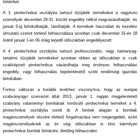
történhet.
A 3. pirotechnikai osztályba tartozó tűzijáték termékeket a nagykorú
személyek december 28-31. között engedély nélkül megvásárolhatják, és
január 5-ig birtokolhatják, tárolhatják. A termékek használati és kezelési
útmutató szerint történő felhasználása azonban csak december 31-én 18
órától január 1-én 06 óráig terjedő időszakban engedélyezett.
A 4. pirotechnikai osztályba tartozó professzionális, nagy hatóanyag-
tartalmú tűzijáték termékeket azonban ebben az időszakban is csak
szakképzett pirotechnikus vásárolhatja meg érvényes felhasználási
engedély, vagy felhasználás bejelentéséről szóló rendőrségi igazolás
birtokában.
Fontos változás a korábbi évekhez viszonyítva, hogy az európai
szabványügyi szervezet által 2013. január 1. napján megjelentetett
szabvány valamennyi bombának minősülő pirotechnikai terméket a 4.
pirotechnikai osztályba sorolt át. A fentiek alapján a bombák
magánszemélyek részére történő forgalmazása nem megengedett, ezért
magánszemélyeknek az év végi időszakban is tilos bármilyen
pirotechnikai bombát birtokolni, illetőleg felhasználni.