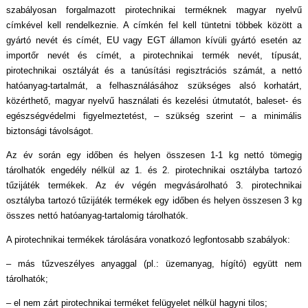
szabályosan forgalmazott pirotechnikai terméknek magyar nyelvű
címkével kell rendelkeznie. A címkén fel kell tüntetni többek között a
gyártó nevét és címét, EU vagy EGT államon kívüli gyártó esetén az
importőr nevét és címét, a pirotechnikai termék nevét, típusát,
pirotechnikai osztályát és a tanúsítási regisztrációs számát, a nettó
hatóanyag-tartalmát, a felhasználásához szükséges alsó korhatárt,
közérthető, magyar nyelvű használati és kezelési útmutatót, baleset- és
egészségvédelmi figyelmeztetést, – szükség szerint – a minimális
biztonsági távolságot.
Az év során egy időben és helyen összesen 1-1 kg nettó tömegig
tárolhatók engedély nélkül az 1. és 2. pirotechnikai osztályba tartozó
tűzijáték termékek. Az év végén megvásárolható 3. pirotechnikai
osztályba tartozó tűzijáték termékek egy időben és helyen összesen 3 kg
összes nettó hatóanyag-tartalomig tárolhatók.
A pirotechnikai termékek tárolására vonatkozó legfontosabb szabályok:
– más tűzveszélyes anyaggal (pl.: üzemanyag, hígító) együtt nem
tárolhatók;
– el nem zárt pirotechnikai terméket felügyelet nélkül hagyni tilos;