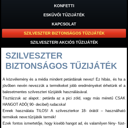
KONFETTI
ESKÜVŐI TŰZIJÁTÉK
KAPCSOLAT
SZILVESZTER BIZTONSÁGOS TŰZIJÁTÉK
SZILVESZTERI AKCIÓS TŰZIJÁTÉK
SZILVESZTER
BIZTONSÁGOS TŰZIJÁTÉK
A közvélemény és a média mindent petárdának nevez! Ez hibás, és ha a
jövőben nevén nevezzük a termékeket jobb eredményeket érhetünk el a
balesetmentes szilveszteri tűzijáték használásával.
Tisztázzuk az alapot.: petárda az a pici zöld, vagy más méretű CSAK
HANGOT ADÓ( 90- decibel) rudacska!
Ennek használata TILOS! A szilveszterkor 18- órától – használható
termékek neve:tűzijáték termék!
Ezek fontos ismertetője, hogy kisebb hangot ad, és valamilyen fény- füst-