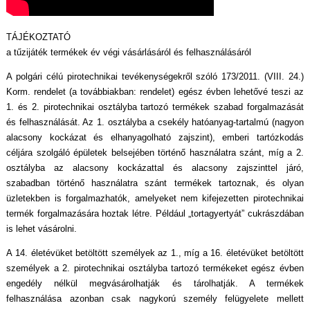
TÁJÉKOZTATÓ
a tűzijáték termékek év végi vásárlásáról és felhasználásáról
A polgári célú pirotechnikai tevékenységekről szóló 173/2011. (VIII. 24.)
Korm. rendelet (a továbbiakban: rendelet) egész évben lehetővé teszi az
1. és 2. pirotechnikai osztályba tartozó termékek szabad forgalmazását
és felhasználását. Az 1. osztályba a csekély hatóanyag-tartalmú (nagyon
alacsony kockázat és elhanyagolható zajszint), emberi tartózkodás
céljára szolgáló épületek belsejében történő használatra szánt, míg a 2.
osztályba az alacsony kockázattal és alacsony zajszinttel járó,
szabadban történő használatra szánt termékek tartoznak, és olyan
üzletekben is forgalmazhatók, amelyeket nem kifejezetten pirotechnikai
termék forgalmazására hoztak létre. Például „tortagyertyát” cukrászdában
is lehet vásárolni.
A 14. életévüket betöltött személyek az 1., míg a 16. életévüket betöltött
személyek a 2. pirotechnikai osztályba tartozó termékeket egész évben
engedély nélkül megvásárolhatják és tárolhatják. A termékek
felhasználása azonban csak nagykorú személy felügyelete mellett