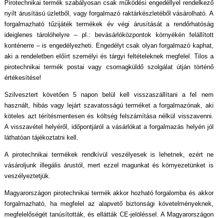
Pirotechnikai termék szabályosan csak működési engedéllyel rendelkező
nyílt árusítású üzletből, vagy forgalmazó raktárkészletéből vásárolható. A
forgalmazható tűzijáték termékek év végi árusítását a rendőrhatóság
ideiglenes tárolóhelyre – pl.: bevásárlóközpontok környékén felállított
konténerre – is engedélyezheti. Engedélyt csak olyan forgalmazó kaphat,
aki a rendeletben előírt személyi és tárgyi feltételeknek megfelel. Tilos a
pirotechnikai termék postai vagy csomagküldő szolgálat útján történő
értékesítése!
Szilvesztert követően 5 napon belül kell visszaszállítani a fel nem
használt, hibás vagy lejárt szavatosságú terméket a forgalmazónak, aki
köteles azt térítésmentesen és költség felszámítása nélkül visszavenni.
A visszavétel helyéről, időpontjáról a vásárlókat a forgalmazás helyén jól
láthatóan tájékoztatni kell.
A pirotechnikai termékek rendkívül veszélyesek is lehetnek, ezért ne
vásároljunk illegális árustól, mert ezzel magunkat és környezetünket is
veszélyeztetjük.
Magyarországon pirotechnikai termék akkor hozható forgalomba és akkor
forgalmazható, ha megfelel az alapvető biztonsági követelményeknek,
megfelelőségét tanúsították, és ellátták CE-jelöléssel. A Magyarországon